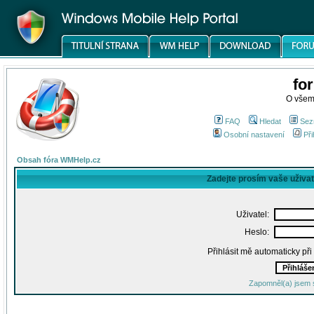
fo
O všem
FAQ
Hledat
Sez
Osobní nastavení
Při
Obsah fóra WMHelp.cz
Zadejte prosím vaše uživa
Uživatel:
Heslo:
Přihlásit mě automaticky př
Zapomněl(a) jsem 