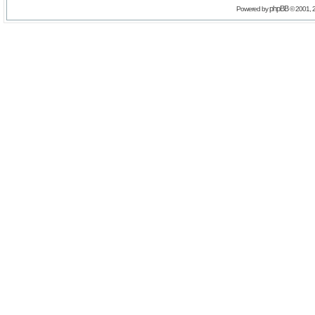
phpBB
Powered by
© 2001, 