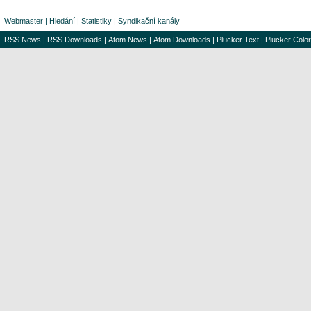
Webmaster
|
Hledání
|
Statistiky
|
Syndikační kanály
RSS News
|
RSS Downloads
|
Atom News
|
Atom Downloads
|
Plucker Text
|
Plucker Color