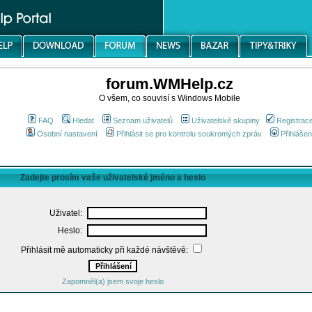
forum.WMHelp.cz
O všem, co souvisí s Windows Mobile
FAQ
Hledat
Seznam uživatelů
Uživatelské skupiny
Registrac
Osobní nastavení
Přihlásit se pro kontrolu soukromých zpráv
Přihlášen
Zadejte prosím vaše uživatelské jméno a heslo
Uživatel:
Heslo:
Přihlásit mě automaticky při každé návštěvě:
Zapomněl(a) jsem svoje heslo