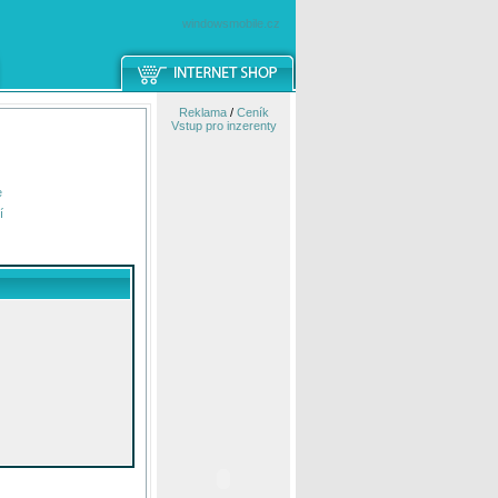
windowsmobile.cz
Reklama
/
Ceník
Vstup pro inzerenty
e
í