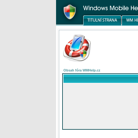
Obsah fóra WMHelp.cz