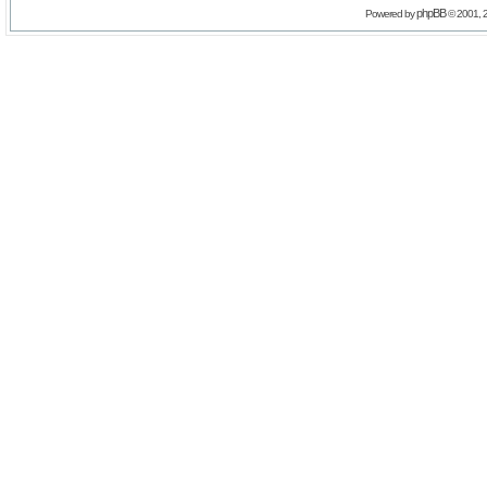
phpBB
Powered by
© 2001, 