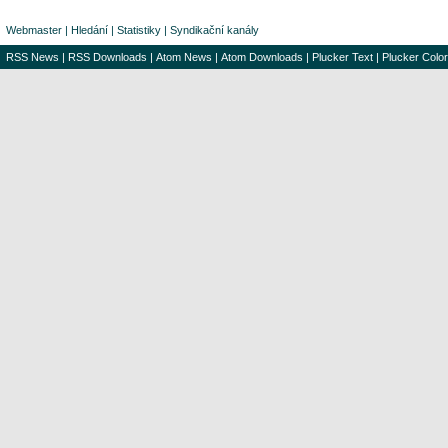
Webmaster
|
Hledání
|
Statistiky
|
Syndikační kanály
RSS News
|
RSS Downloads
|
Atom News
|
Atom Downloads
|
Plucker Text
|
Plucker Color