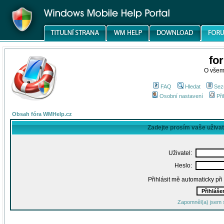
fo
O všem
FAQ
Hledat
Sez
Osobní nastavení
Při
Obsah fóra WMHelp.cz
Zadejte prosím vaše uživa
Uživatel:
Heslo:
Přihlásit mě automaticky př
Zapomněl(a) jsem 