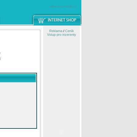
windowsmobile.cz
Reklama
/
Ceník
Vstup pro inzerenty
e
í