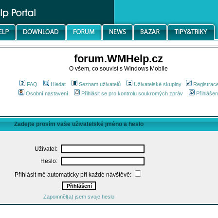
forum.WMHelp.cz
O všem, co souvisí s Windows Mobile
FAQ
Hledat
Seznam uživatelů
Uživatelské skupiny
Registrac
Osobní nastavení
Přihlásit se pro kontrolu soukromých zpráv
Přihlášen
Zadejte prosím vaše uživatelské jméno a heslo
Uživatel:
Heslo:
Přihlásit mě automaticky při každé návštěvě:
Zapomněl(a) jsem svoje heslo