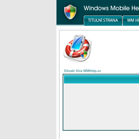
Obsah fóra WMHelp.cz