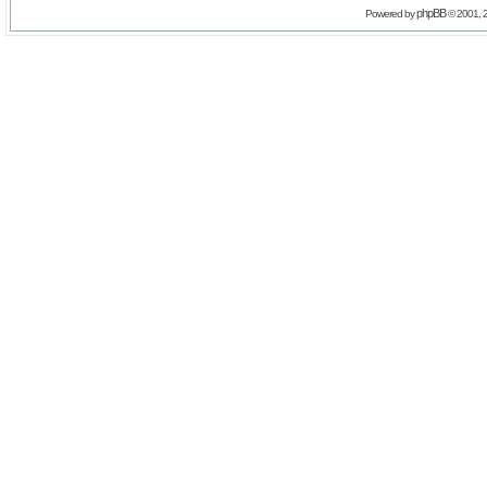
phpBB
Powered by
© 2001, 