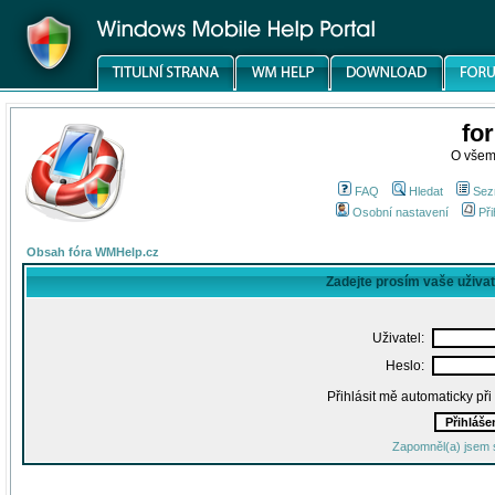
fo
O všem
FAQ
Hledat
Sez
Osobní nastavení
Při
Obsah fóra WMHelp.cz
Zadejte prosím vaše uživa
Uživatel:
Heslo:
Přihlásit mě automaticky př
Zapomněl(a) jsem 