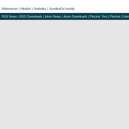
Webmaster
|
Hledání
|
Statistiky
|
Syndikační kanály
RSS News
|
RSS Downloads
|
Atom News
|
Atom Downloads
|
Plucker Text
|
Plucker Color