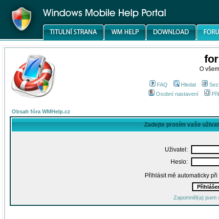
fo
O všem
FAQ
Hledat
Sez
Osobní nastavení
Při
Obsah fóra WMHelp.cz
Zadejte prosím vaše uživa
Uživatel:
Heslo:
Přihlásit mě automaticky př
Zapomněl(a) jsem 