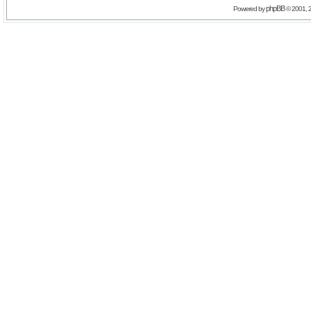
phpBB
Powered by
© 2001, 