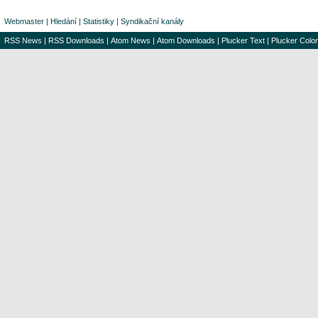
Webmaster
|
Hledání
|
Statistiky
|
Syndikační kanály
RSS News
|
RSS Downloads
|
Atom News
|
Atom Downloads
|
Plucker Text
|
Plucker Color