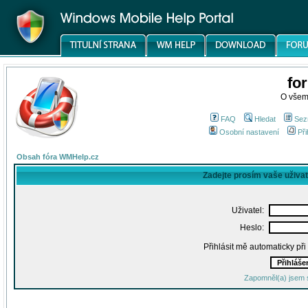
fo
O všem
FAQ
Hledat
Sez
Osobní nastavení
Při
Obsah fóra WMHelp.cz
Zadejte prosím vaše uživa
Uživatel:
Heslo:
Přihlásit mě automaticky př
Zapomněl(a) jsem 