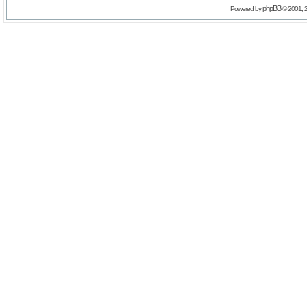
phpBB
Powered by
© 2001, 