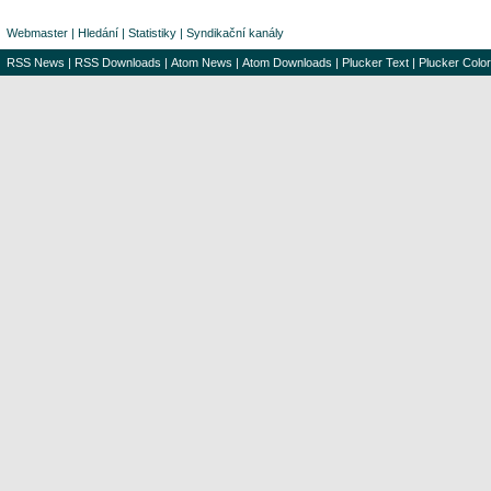
Webmaster
|
Hledání
|
Statistiky
|
Syndikační kanály
RSS News
|
RSS Downloads
|
Atom News
|
Atom Downloads
|
Plucker Text
|
Plucker Color