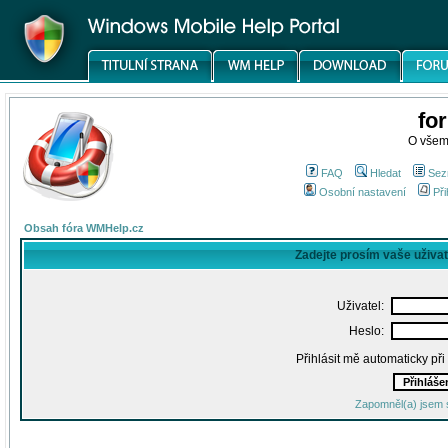
fo
O všem
FAQ
Hledat
Sez
Osobní nastavení
Při
Obsah fóra WMHelp.cz
Zadejte prosím vaše uživa
Uživatel:
Heslo:
Přihlásit mě automaticky př
Zapomněl(a) jsem 