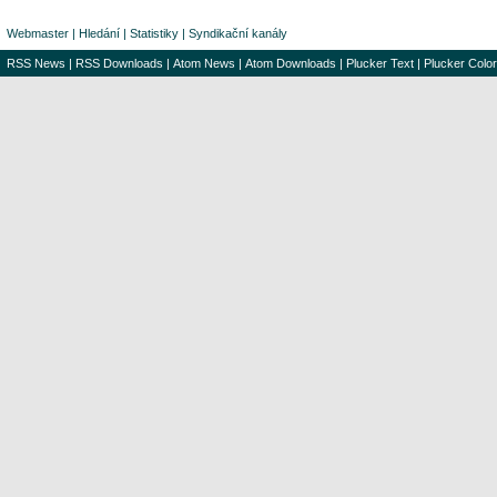
Webmaster
|
Hledání
|
Statistiky
|
Syndikační kanály
RSS News
|
RSS Downloads
|
Atom News
|
Atom Downloads
|
Plucker Text
|
Plucker Color