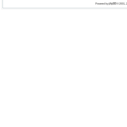
phpBB
Powered by
© 2001, 