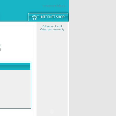
windowsmobile.cz
Reklama
/
Ceník
Vstup pro inzerenty
e
í