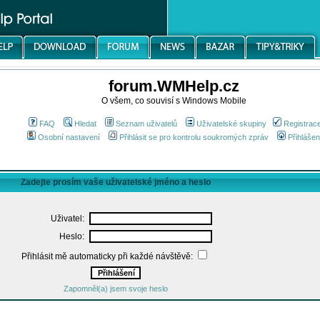
forum.WMHelp.cz
O všem, co souvisí s Windows Mobile
FAQ
Hledat
Seznam uživatelů
Uživatelské skupiny
Registrac
Osobní nastavení
Přihlásit se pro kontrolu soukromých zpráv
Přihlášen
Zadejte prosím vaše uživatelské jméno a heslo
Uživatel:
Heslo:
Přihlásit mě automaticky při každé návštěvě:
Zapomněl(a) jsem svoje heslo