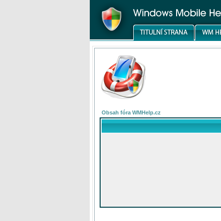
Obsah fóra WMHelp.cz