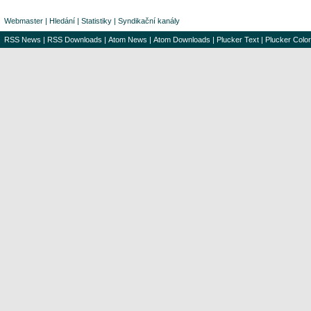
Webmaster
|
Hledání
|
Statistiky
|
Syndikační kanály
RSS News
|
RSS Downloads
|
Atom News
|
Atom Downloads
|
Plucker Text
|
Plucker Color