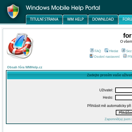
fo
O všem
FAQ
Hledat
Sez
Osobní nastavení
Při
Obsah fóra WMHelp.cz
Zadejte prosím vaše uživa
Uživatel:
Heslo:
Přihlásit mě automaticky př
Zapomněl(a) jsem 