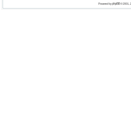
phpBB
Powered by
© 2001, 