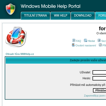
fo
O všem
FAQ
Hledat
Sez
Osobní nastavení
Při
Obsah fóra WMHelp.cz
Zadejte prosím vaše uživa
Uživatel:
Heslo:
Přihlásit mě automaticky př
Zapomněl(a) jsem 