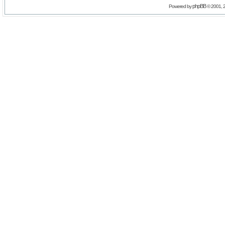
phpBB
Powered by
© 2001, 