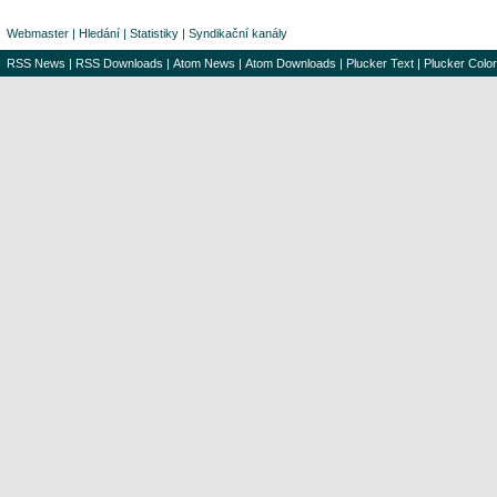
Webmaster
|
Hledání
|
Statistiky
|
Syndikační kanály
RSS News
|
RSS Downloads
|
Atom News
|
Atom Downloads
|
Plucker Text
|
Plucker Color