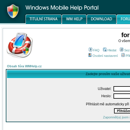
fo
O všem
FAQ
Hledat
Sez
Osobní nastavení
Při
Obsah fóra WMHelp.cz
Zadejte prosím vaše uživa
Uživatel:
Heslo:
Přihlásit mě automaticky př
Zapomněl(a) jsem 