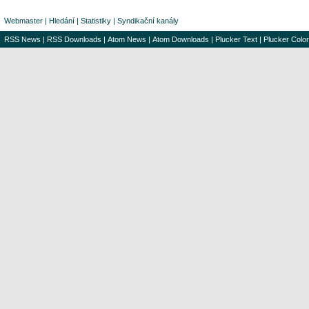
Webmaster
|
Hledání
|
Statistiky
|
Syndikační kanály
RSS News
|
RSS Downloads
|
Atom News
|
Atom Downloads
|
Plucker Text
|
Plucker Color