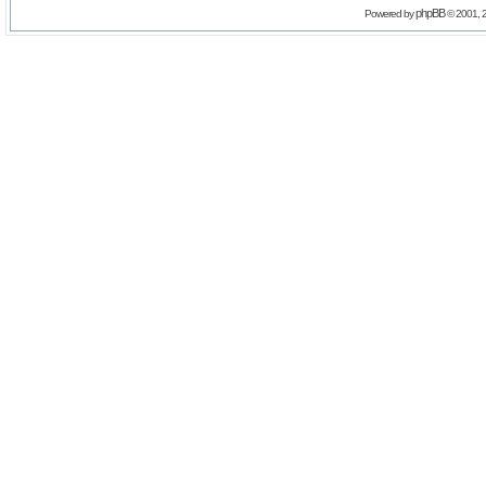
phpBB
Powered by
© 2001, 