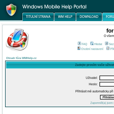
fo
O všem
FAQ
Hledat
Sez
Osobní nastavení
Při
Obsah fóra WMHelp.cz
Zadejte prosím vaše uživa
Uživatel:
Heslo:
Přihlásit mě automaticky př
Zapomněl(a) jsem 