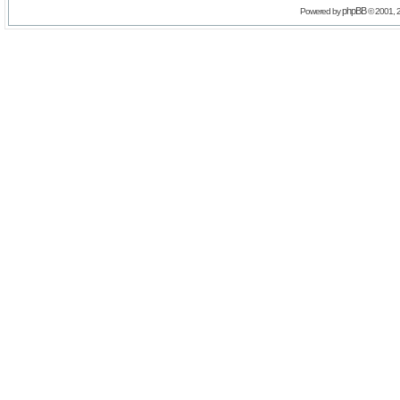
phpBB
Powered by
© 2001, 