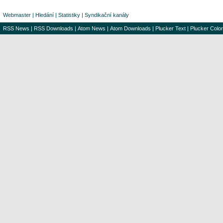
Webmaster
|
Hledání
|
Statistiky
|
Syndikační kanály
RSS News
|
RSS Downloads
|
Atom News
|
Atom Downloads
|
Plucker Text
|
Plucker Color