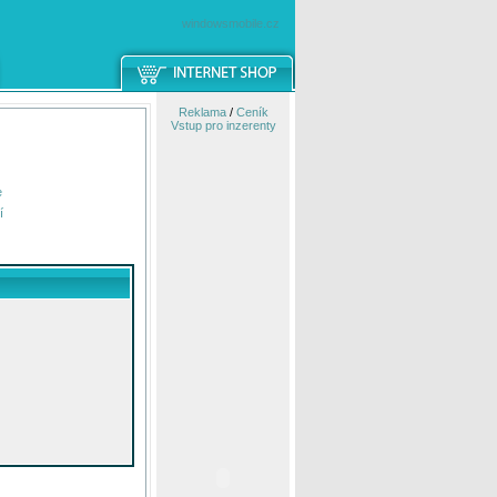
windowsmobile.cz
Reklama
/
Ceník
Vstup pro inzerenty
e
í