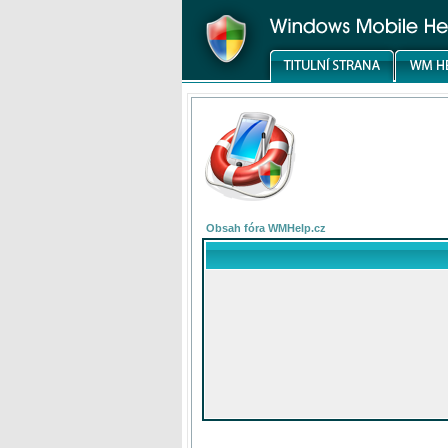
Obsah fóra WMHelp.cz