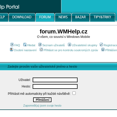
forum.WMHelp.cz
O všem, co souvisí s Windows Mobile
FAQ
Hledat
Seznam uživatelů
Uživatelské skupiny
Registrac
Osobní nastavení
Přihlásit se pro kontrolu soukromých zpráv
Přihlášen
Zadejte prosím vaše uživatelské jméno a heslo
Uživatel:
Heslo:
Přihlásit mě automaticky při každé návštěvě:
Zapomněl(a) jsem svoje heslo