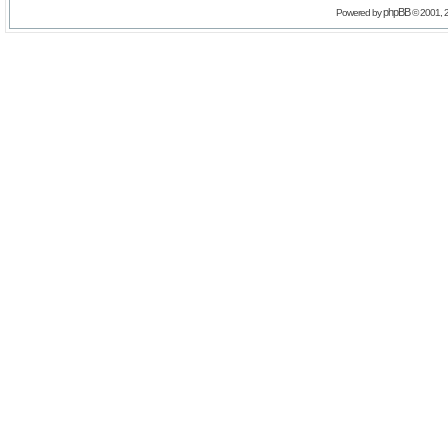
phpBB
Powered by
© 2001, 