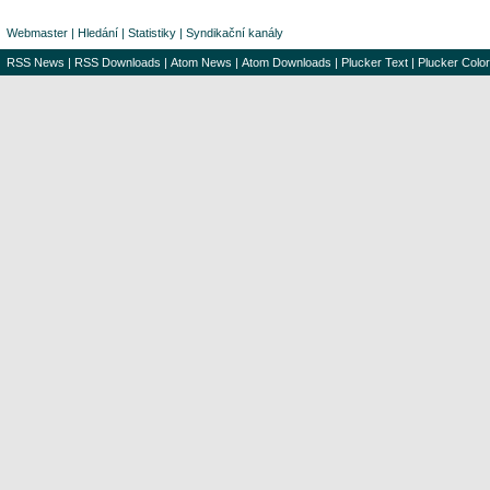
Webmaster
|
Hledání
|
Statistiky
|
Syndikační kanály
RSS News
|
RSS Downloads
|
Atom News
|
Atom Downloads
|
Plucker Text
|
Plucker Color