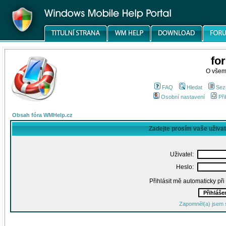
fo
O všem
FAQ
Hledat
Sez
Osobní nastavení
Při
Obsah fóra WMHelp.cz
Zadejte prosím vaše uživa
Uživatel:
Heslo:
Přihlásit mě automaticky př
Zapomněl(a) jsem 