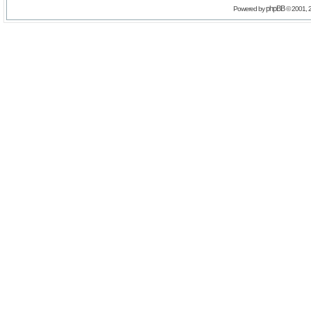
phpBB
Powered by
© 2001, 