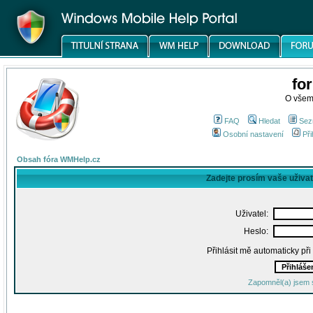
fo
O všem
FAQ
Hledat
Sez
Osobní nastavení
Při
Obsah fóra WMHelp.cz
Zadejte prosím vaše uživa
Uživatel:
Heslo:
Přihlásit mě automaticky př
Zapomněl(a) jsem 