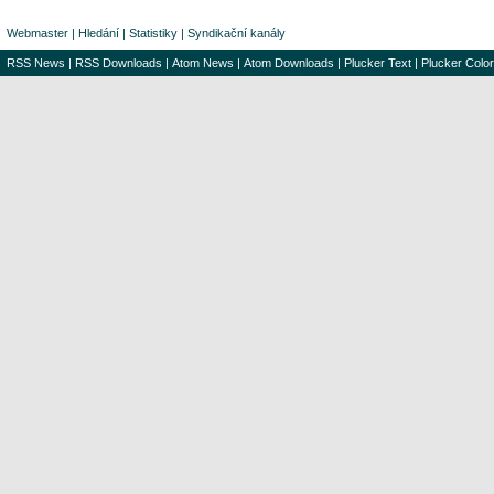
Webmaster
|
Hledání
|
Statistiky
|
Syndikační kanály
RSS News
|
RSS Downloads
|
Atom News
|
Atom Downloads
|
Plucker Text
|
Plucker Color