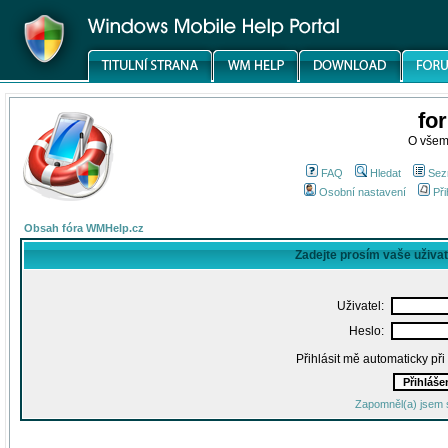
fo
O všem
FAQ
Hledat
Sez
Osobní nastavení
Při
Obsah fóra WMHelp.cz
Zadejte prosím vaše uživa
Uživatel:
Heslo:
Přihlásit mě automaticky př
Zapomněl(a) jsem 