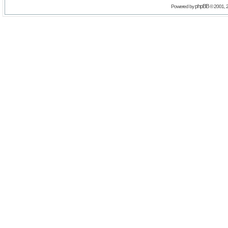
phpBB
Powered by
© 2001, 