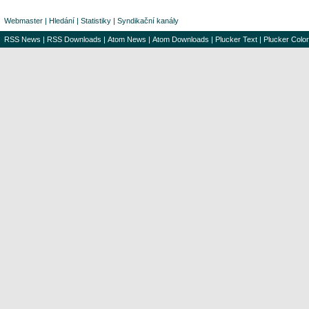
Webmaster
|
Hledání
|
Statistiky
|
Syndikační kanály
RSS News
|
RSS Downloads
|
Atom News
|
Atom Downloads
|
Plucker Text
|
Plucker Color