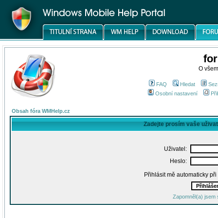
fo
O všem
FAQ
Hledat
Sez
Osobní nastavení
Při
Obsah fóra WMHelp.cz
Zadejte prosím vaše uživa
Uživatel:
Heslo:
Přihlásit mě automaticky př
Zapomněl(a) jsem 