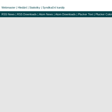
Webmaster
|
Hledání
|
Statistiky
|
Syndikační kanály
RSS News
|
RSS Downloads
|
Atom News
|
Atom Downloads
|
Plucker Text
|
Plucker Color