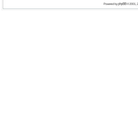
phpBB
Powered by
© 2001, 