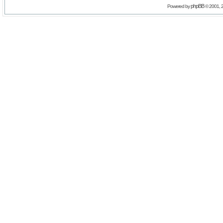
phpBB
Powered by
© 2001, 