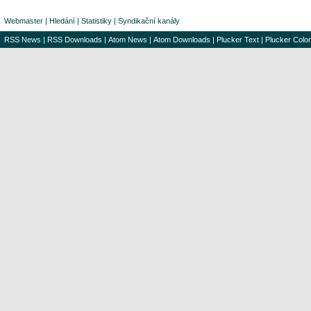
Webmaster
|
Hledání
|
Statistiky
|
Syndikační kanály
RSS News
|
RSS Downloads
|
Atom News
|
Atom Downloads
|
Plucker Text
|
Plucker Color