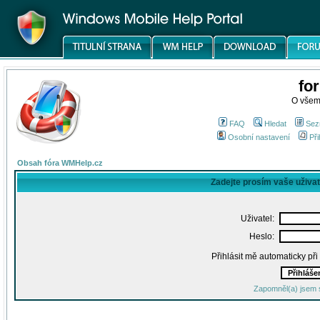
fo
O všem
FAQ
Hledat
Sez
Osobní nastavení
Při
Obsah fóra WMHelp.cz
Zadejte prosím vaše uživa
Uživatel:
Heslo:
Přihlásit mě automaticky př
Zapomněl(a) jsem 