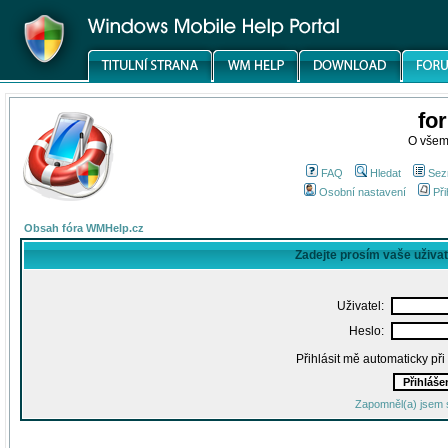
fo
O všem
FAQ
Hledat
Sez
Osobní nastavení
Při
Obsah fóra WMHelp.cz
Zadejte prosím vaše uživa
Uživatel:
Heslo:
Přihlásit mě automaticky př
Zapomněl(a) jsem 