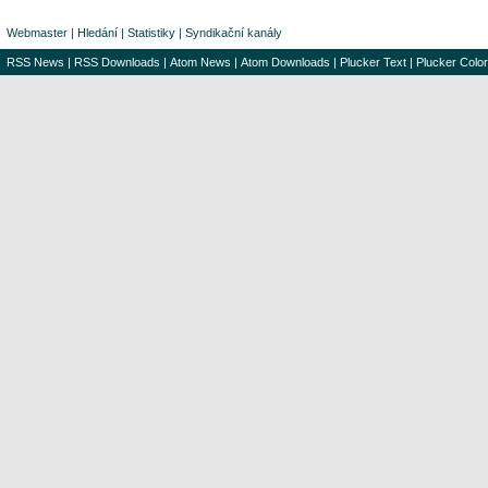
Webmaster
|
Hledání
|
Statistiky
|
Syndikační kanály
RSS News
|
RSS Downloads
|
Atom News
|
Atom Downloads
|
Plucker Text
|
Plucker Color