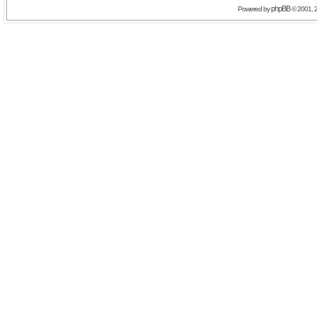
phpBB
Powered by
© 2001, 