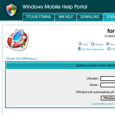
fo
O všem
FAQ
Hledat
Sez
Osobní nastavení
Při
Obsah fóra WMHelp.cz
Zadejte prosím vaše uživa
Uživatel:
Heslo:
Přihlásit mě automaticky př
Zapomněl(a) jsem 