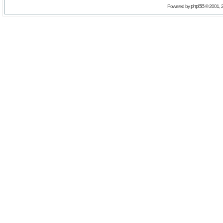
phpBB
Powered by
© 2001, 