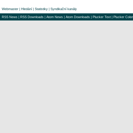
Webmaster
|
Hledání
|
Statistiky
|
Syndikační kanály
RSS News
|
RSS Downloads
|
Atom News
|
Atom Downloads
|
Plucker Text
|
Plucker Color