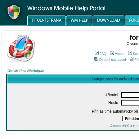
fo
O všem
FAQ
Hledat
Sez
Osobní nastavení
Při
Obsah fóra WMHelp.cz
Zadejte prosím vaše uživa
Uživatel:
Heslo:
Přihlásit mě automaticky př
Zapomněl(a) jsem 