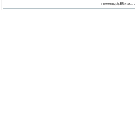
phpBB
Powered by
© 2001, 