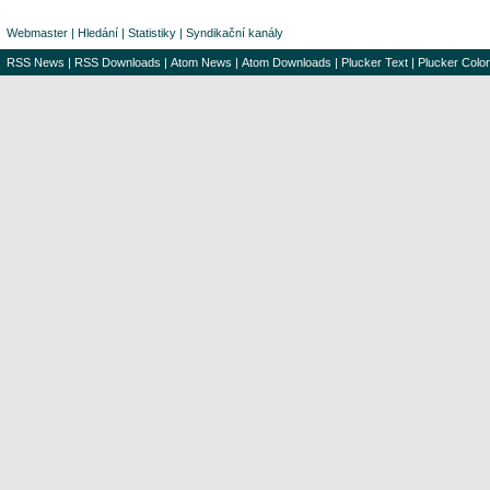
Webmaster
|
Hledání
|
Statistiky
|
Syndikační kanály
RSS News
|
RSS Downloads
|
Atom News
|
Atom Downloads
|
Plucker Text
|
Plucker Color