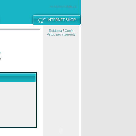
windowsmobile.cz
Reklama
/
Ceník
Vstup pro inzerenty
e
í