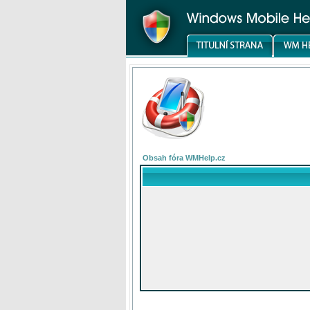
Obsah fóra WMHelp.cz