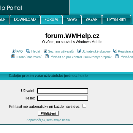
forum.WMHelp.cz
O všem, co souvisí s Windows Mobile
FAQ
Hledat
Seznam uživatelů
Uživatelské skupiny
Registrac
Osobní nastavení
Přihlásit se pro kontrolu soukromých zpráv
Přihlášen
Zadejte prosím vaše uživatelské jméno a heslo
Uživatel:
Heslo:
Přihlásit mě automaticky při každé návštěvě:
Zapomněl(a) jsem svoje heslo