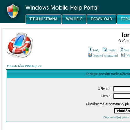
fo
O všem
FAQ
Hledat
Sez
Osobní nastavení
Při
Obsah fóra WMHelp.cz
Zadejte prosím vaše uživa
Uživatel:
Heslo:
Přihlásit mě automaticky př
Zapomněl(a) jsem 