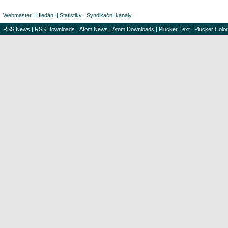
Webmaster
|
Hledání
|
Statistiky
|
Syndikační kanály
RSS News
|
RSS Downloads
|
Atom News
|
Atom Downloads
|
Plucker Text
|
Plucker Color