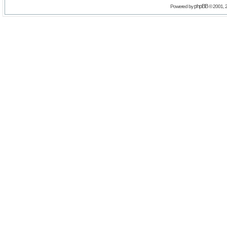
phpBB
Powered by
© 2001, 