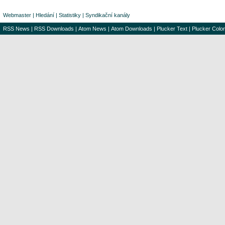
Webmaster
|
Hledání
|
Statistiky
|
Syndikační kanály
RSS News
|
RSS Downloads
|
Atom News
|
Atom Downloads
|
Plucker Text
|
Plucker Color