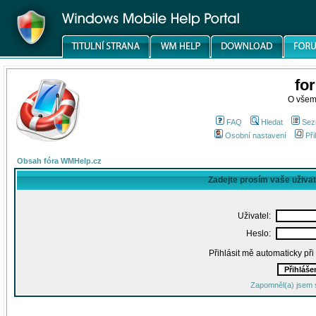
fo
O všem
FAQ
Hledat
Sez
Osobní nastavení
Při
Obsah fóra WMHelp.cz
Zadejte prosím vaše uživa
Uživatel:
Heslo:
Přihlásit mě automaticky př
Zapomněl(a) jsem 