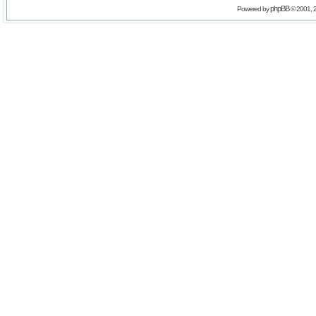
phpBB
Powered by
© 2001, 