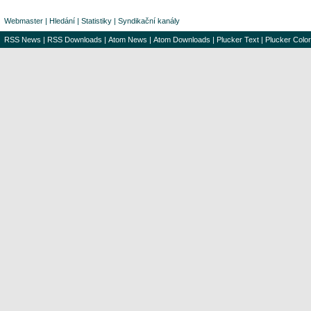
Webmaster
|
Hledání
|
Statistiky
|
Syndikační kanály
RSS News
|
RSS Downloads
|
Atom News
|
Atom Downloads
|
Plucker Text
|
Plucker Color