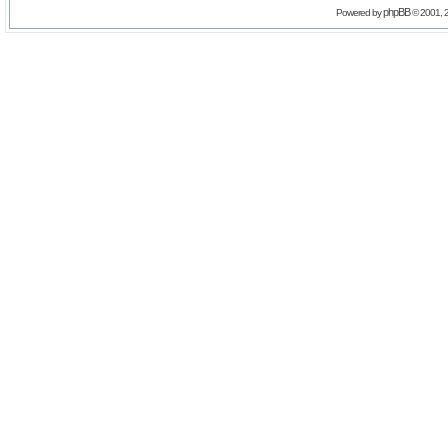
phpBB
Powered by
© 2001, 