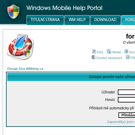
fo
O všem
FAQ
Hledat
Sez
Osobní nastavení
Při
Obsah fóra WMHelp.cz
Zadejte prosím vaše uživa
Uživatel:
Heslo:
Přihlásit mě automaticky př
Zapomněl(a) jsem 