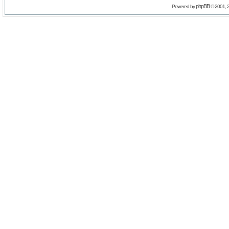
phpBB
Powered by
© 2001, 