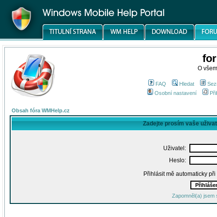
fo
O všem
FAQ
Hledat
Sez
Osobní nastavení
Při
Obsah fóra WMHelp.cz
Zadejte prosím vaše uživa
Uživatel:
Heslo:
Přihlásit mě automaticky př
Zapomněl(a) jsem 