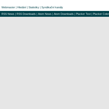
Webmaster
|
Hledání
|
Statistiky
|
Syndikační kanály
RSS News
|
RSS Downloads
|
Atom News
|
Atom Downloads
|
Plucker Text
|
Plucker Color