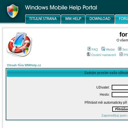
fo
O všem
FAQ
Hledat
Sez
Osobní nastavení
Při
Obsah fóra WMHelp.cz
Zadejte prosím vaše uživa
Uživatel:
Heslo:
Přihlásit mě automaticky př
Zapomněl(a) jsem 