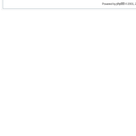
phpBB
Powered by
© 2001, 