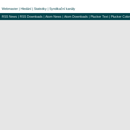
Webmaster
|
Hledání
|
Statistiky
|
Syndikační kanály
RSS News
|
RSS Downloads
|
Atom News
|
Atom Downloads
|
Plucker Text
|
Plucker Color