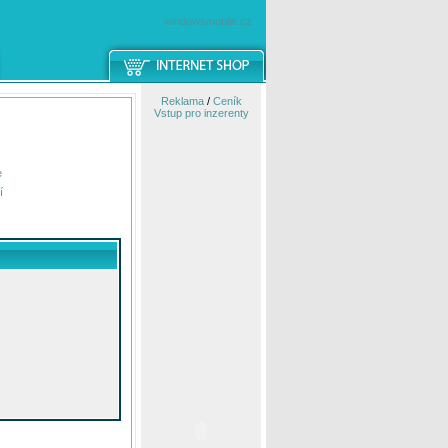
windowsmobile.cz
Reklama
/
Ceník
Vstup pro inzerenty
e
í