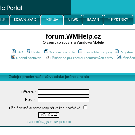
forum.WMHelp.cz
O všem, co souvisí s Windows Mobile
FAQ
Hledat
Seznam uživatelů
Uživatelské skupiny
Registrac
Osobní nastavení
Přihlásit se pro kontrolu soukromých zpráv
Přihlášen
Zadejte prosím vaše uživatelské jméno a heslo
Uživatel:
Heslo:
Přihlásit mě automaticky při každé návštěvě:
Zapomněl(a) jsem svoje heslo