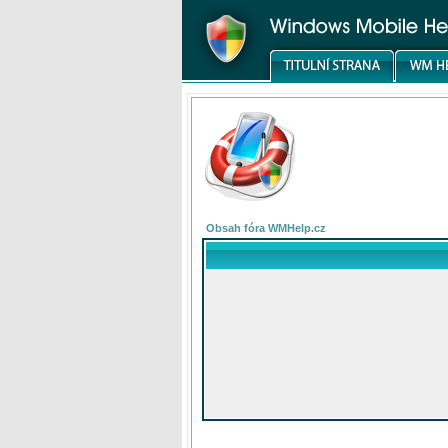
Obsah fóra WMHelp.cz