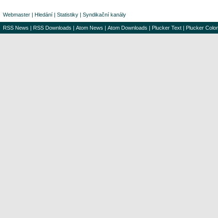
Webmaster
|
Hledání
|
Statistiky
|
Syndikační kanály
RSS News
|
RSS Downloads
|
Atom News
|
Atom Downloads
|
Plucker Text
|
Plucker Color