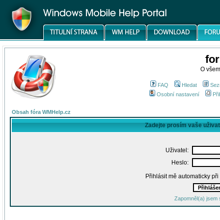
fo
O všem
FAQ
Hledat
Sez
Osobní nastavení
Při
Obsah fóra WMHelp.cz
Zadejte prosím vaše uživa
Uživatel:
Heslo:
Přihlásit mě automaticky př
Zapomněl(a) jsem 