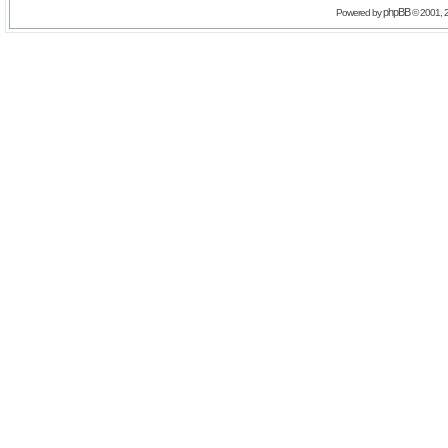
phpBB
Powered by
© 2001, 