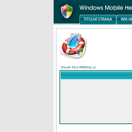
Obsah fóra WMHelp.cz