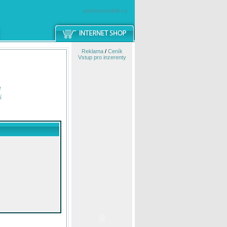
windowsmobile.cz
Reklama
/
Ceník
Vstup pro inzerenty
e
í