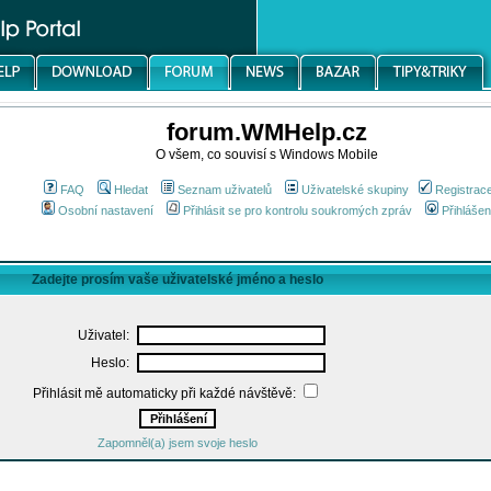
forum.WMHelp.cz
O všem, co souvisí s Windows Mobile
FAQ
Hledat
Seznam uživatelů
Uživatelské skupiny
Registrac
Osobní nastavení
Přihlásit se pro kontrolu soukromých zpráv
Přihlášen
Zadejte prosím vaše uživatelské jméno a heslo
Uživatel:
Heslo:
Přihlásit mě automaticky při každé návštěvě:
Zapomněl(a) jsem svoje heslo