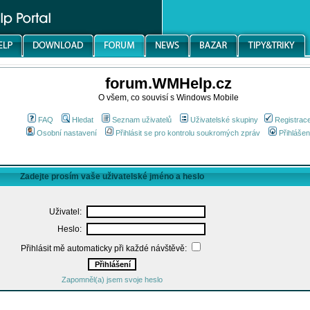
forum.WMHelp.cz
O všem, co souvisí s Windows Mobile
FAQ
Hledat
Seznam uživatelů
Uživatelské skupiny
Registrac
Osobní nastavení
Přihlásit se pro kontrolu soukromých zpráv
Přihlášen
Zadejte prosím vaše uživatelské jméno a heslo
Uživatel:
Heslo:
Přihlásit mě automaticky při každé návštěvě:
Zapomněl(a) jsem svoje heslo