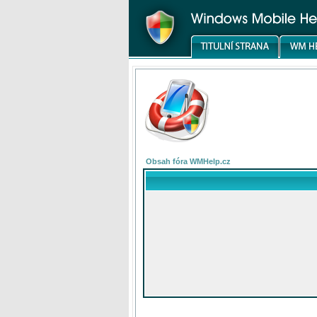
Obsah fóra WMHelp.cz