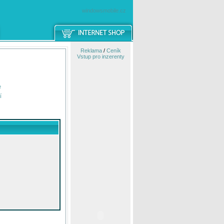
windowsmobile.cz
Reklama
/
Ceník
Vstup pro inzerenty
e
í