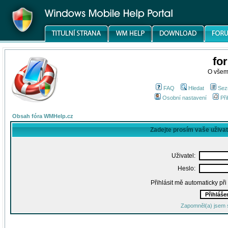
fo
O všem
FAQ
Hledat
Sez
Osobní nastavení
Při
Obsah fóra WMHelp.cz
Zadejte prosím vaše uživa
Uživatel:
Heslo:
Přihlásit mě automaticky př
Zapomněl(a) jsem 