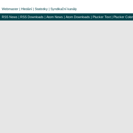
Webmaster
|
Hledání
|
Statistiky
|
Syndikační kanály
RSS News
|
RSS Downloads
|
Atom News
|
Atom Downloads
|
Plucker Text
|
Plucker Color