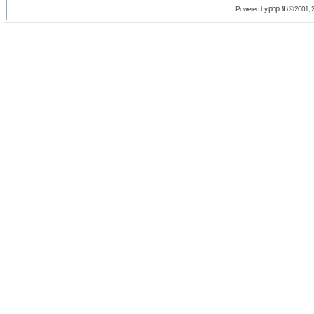
phpBB
Powered by
© 2001, 