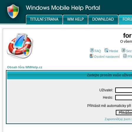
fo
O všem
FAQ
Hledat
Sez
Osobní nastavení
Při
Obsah fóra WMHelp.cz
Zadejte prosím vaše uživa
Uživatel:
Heslo:
Přihlásit mě automaticky př
Zapomněl(a) jsem 