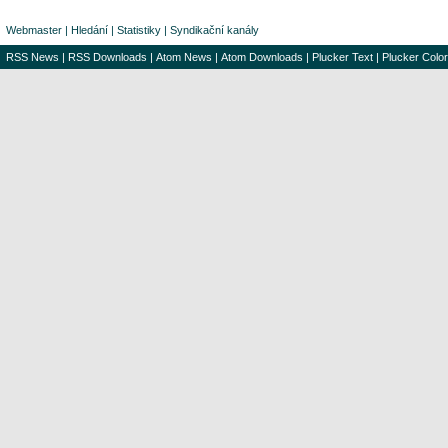
Webmaster
|
Hledání
|
Statistiky
|
Syndikační kanály
RSS News
|
RSS Downloads
|
Atom News
|
Atom Downloads
|
Plucker Text
|
Plucker Color