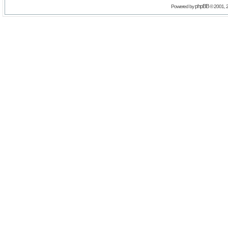
phpBB
Powered by
© 2001, 