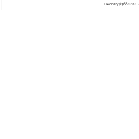
phpBB
Powered by
© 2001, 