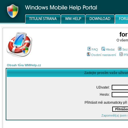
fo
O všem
FAQ
Hledat
Sez
Osobní nastavení
Při
Obsah fóra WMHelp.cz
Zadejte prosím vaše uživa
Uživatel:
Heslo:
Přihlásit mě automaticky př
Zapomněl(a) jsem 