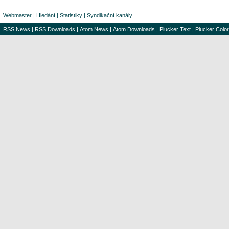
Webmaster
|
Hledání
|
Statistiky
|
Syndikační kanály
RSS News
|
RSS Downloads
|
Atom News
|
Atom Downloads
|
Plucker Text
|
Plucker Color