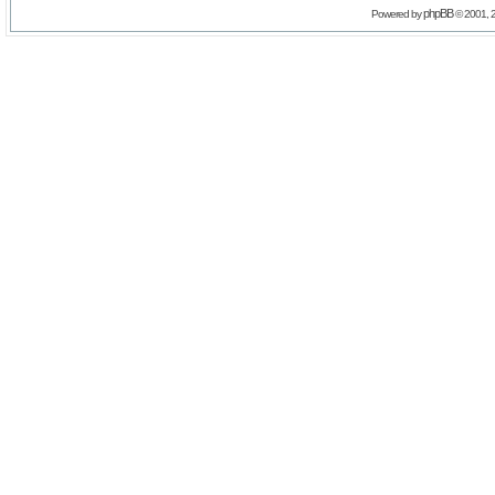
phpBB
Powered by
© 2001, 