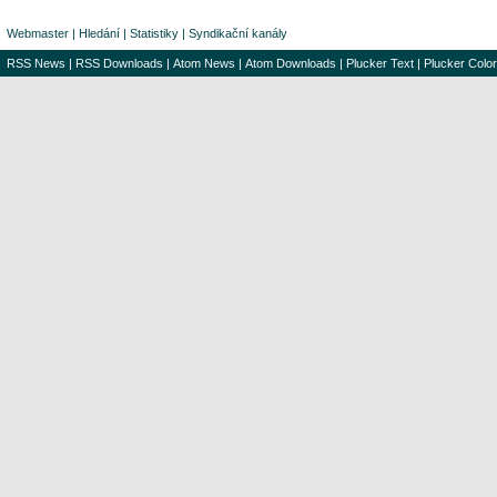
Webmaster
|
Hledání
|
Statistiky
|
Syndikační kanály
RSS News
|
RSS Downloads
|
Atom News
|
Atom Downloads
|
Plucker Text
|
Plucker Color