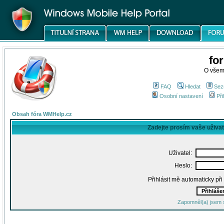
fo
O všem
FAQ
Hledat
Sez
Osobní nastavení
Při
Obsah fóra WMHelp.cz
Zadejte prosím vaše uživa
Uživatel:
Heslo:
Přihlásit mě automaticky př
Zapomněl(a) jsem 