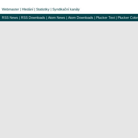
Webmaster
|
Hledání
|
Statistiky
|
Syndikační kanály
RSS News
|
RSS Downloads
|
Atom News
|
Atom Downloads
|
Plucker Text
|
Plucker Color