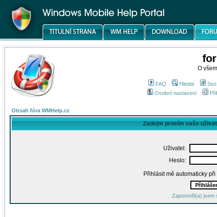
fo
O všem
FAQ
Hledat
Sez
Osobní nastavení
Při
Obsah fóra WMHelp.cz
Zadejte prosím vaše uživa
Uživatel:
Heslo:
Přihlásit mě automaticky př
Zapomněl(a) jsem 