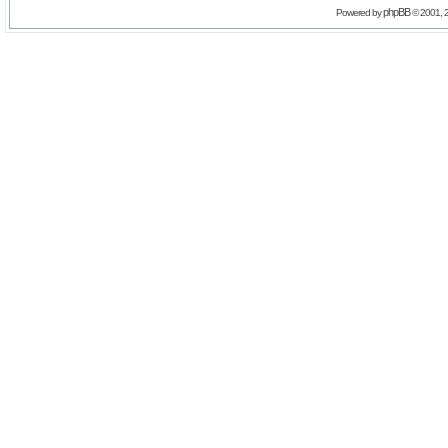
phpBB
Powered by
© 2001, 