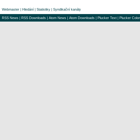
Webmaster
|
Hledání
|
Statistiky
|
Syndikační kanály
RSS News
|
RSS Downloads
|
Atom News
|
Atom Downloads
|
Plucker Text
|
Plucker Color