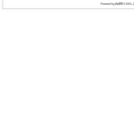
phpBB
Powered by
© 2001, 