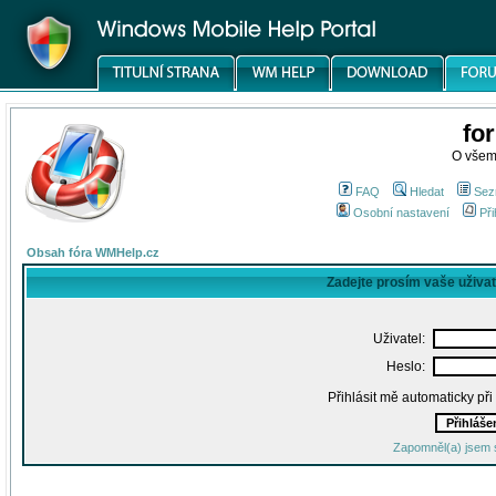
fo
O všem
FAQ
Hledat
Sez
Osobní nastavení
Při
Obsah fóra WMHelp.cz
Zadejte prosím vaše uživa
Uživatel:
Heslo:
Přihlásit mě automaticky př
Zapomněl(a) jsem 