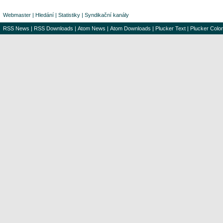
Webmaster
|
Hledání
|
Statistiky
|
Syndikační kanály
RSS News
|
RSS Downloads
|
Atom News
|
Atom Downloads
|
Plucker Text
|
Plucker Color