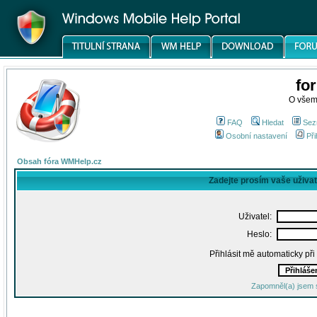
fo
O všem
FAQ
Hledat
Sez
Osobní nastavení
Při
Obsah fóra WMHelp.cz
Zadejte prosím vaše uživa
Uživatel:
Heslo:
Přihlásit mě automaticky př
Zapomněl(a) jsem 