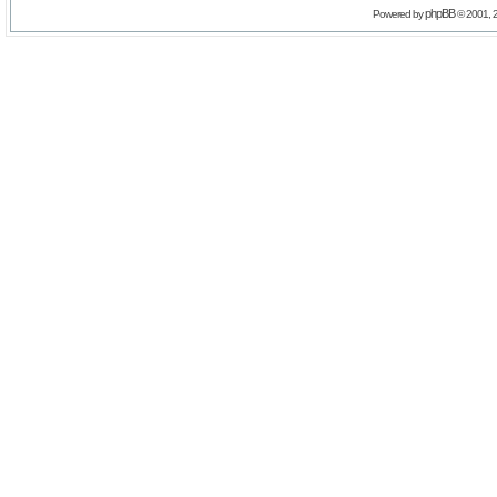
phpBB
Powered by
© 2001, 