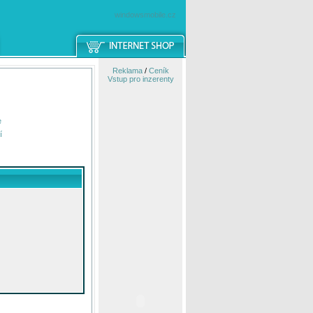
windowsmobile.cz
Reklama
/
Ceník
Vstup pro inzerenty
e
í