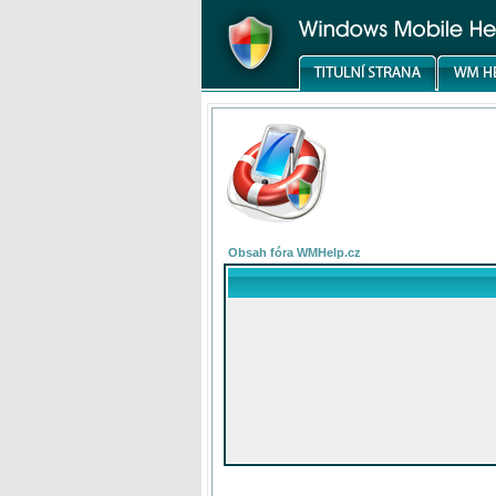
Obsah fóra WMHelp.cz