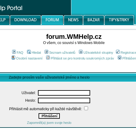
forum.WMHelp.cz
O všem, co souvisí s Windows Mobile
FAQ
Hledat
Seznam uživatelů
Uživatelské skupiny
Registrac
Osobní nastavení
Přihlásit se pro kontrolu soukromých zpráv
Přihlášen
Zadejte prosím vaše uživatelské jméno a heslo
Uživatel:
Heslo:
Přihlásit mě automaticky při každé návštěvě:
Zapomněl(a) jsem svoje heslo