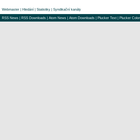
Webmaster
|
Hledání
|
Statistiky
|
Syndikační kanály
RSS News
|
RSS Downloads
|
Atom News
|
Atom Downloads
|
Plucker Text
|
Plucker Color