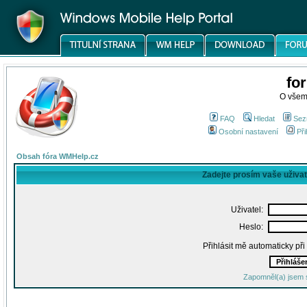
fo
O všem
FAQ
Hledat
Sez
Osobní nastavení
Při
Obsah fóra WMHelp.cz
Zadejte prosím vaše uživa
Uživatel:
Heslo:
Přihlásit mě automaticky př
Zapomněl(a) jsem 