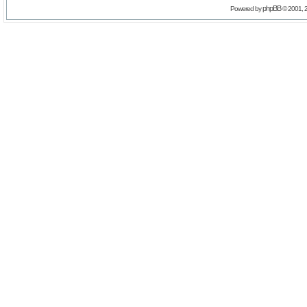
phpBB
Powered by
© 2001, 