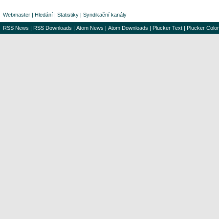
Webmaster
|
Hledání
|
Statistiky
|
Syndikační kanály
RSS News
|
RSS Downloads
|
Atom News
|
Atom Downloads
|
Plucker Text
|
Plucker Color