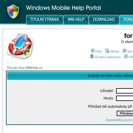
fo
O všem
FAQ
Hledat
Sez
Osobní nastavení
Při
Obsah fóra WMHelp.cz
Zadejte prosím vaše uživa
Uživatel:
Heslo:
Přihlásit mě automaticky př
Zapomněl(a) jsem 