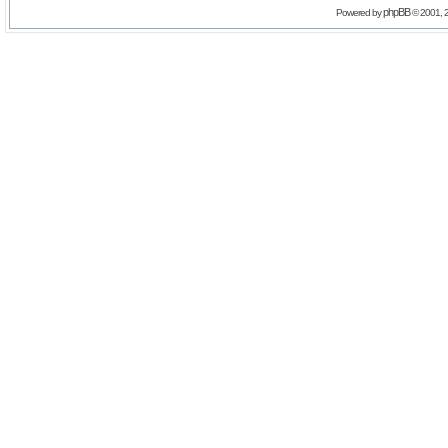
phpBB
Powered by
© 2001, 