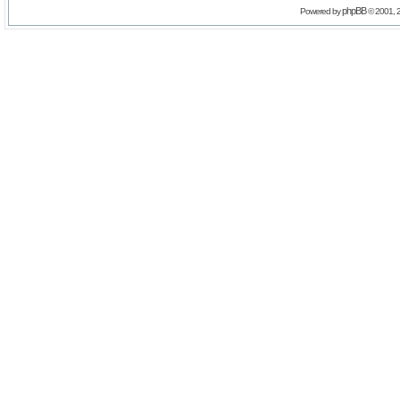
phpBB
Powered by
© 2001, 