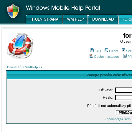
fo
O všem
FAQ
Hledat
Sez
Osobní nastavení
Při
Obsah fóra WMHelp.cz
Zadejte prosím vaše uživa
Uživatel:
Heslo:
Přihlásit mě automaticky př
Zapomněl(a) jsem 