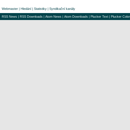
Webmaster
|
Hledání
|
Statistiky
|
Syndikační kanály
RSS News
|
RSS Downloads
|
Atom News
|
Atom Downloads
|
Plucker Text
|
Plucker Color