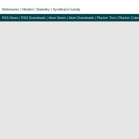
Webmaster
|
Hledání
|
Statistiky
|
Syndikační kanály
RSS News
|
RSS Downloads
|
Atom News
|
Atom Downloads
|
Plucker Text
|
Plucker Color