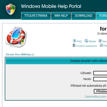
fo
O všem
FAQ
Hledat
Sez
Osobní nastavení
Při
Obsah fóra WMHelp.cz
Zadejte prosím vaše uživa
Uživatel:
Heslo:
Přihlásit mě automaticky př
Zapomněl(a) jsem 