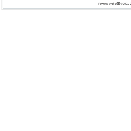
phpBB
Powered by
© 2001, 