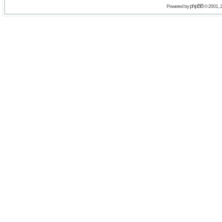
phpBB
Powered by
© 2001, 