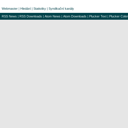
Webmaster
|
Hledání
|
Statistiky
|
Syndikační kanály
RSS News
|
RSS Downloads
|
Atom News
|
Atom Downloads
|
Plucker Text
|
Plucker Color