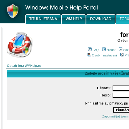
fo
O všem
FAQ
Hledat
Sez
Osobní nastavení
Při
Obsah fóra WMHelp.cz
Zadejte prosím vaše uživa
Uživatel:
Heslo:
Přihlásit mě automaticky př
Zapomněl(a) jsem 