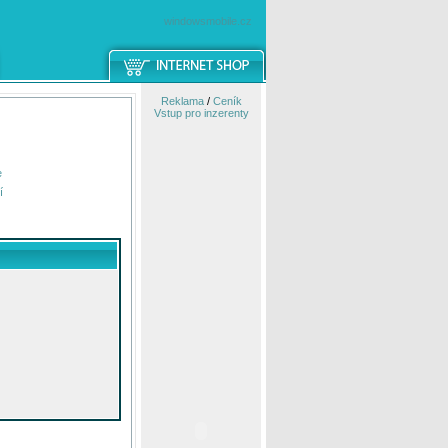
windowsmobile.cz
Reklama
/
Ceník
Vstup pro inzerenty
e
í