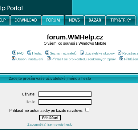
forum.WMHelp.cz
O všem, co souvisí s Windows Mobile
FAQ
Hledat
Seznam uživatelů
Uživatelské skupiny
Registrac
Osobní nastavení
Přihlásit se pro kontrolu soukromých zpráv
Přihlášen
Zadejte prosím vaše uživatelské jméno a heslo
Uživatel:
Heslo:
Přihlásit mě automaticky při každé návštěvě:
Zapomněl(a) jsem svoje heslo