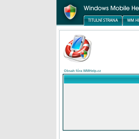
Obsah fóra WMHelp.cz