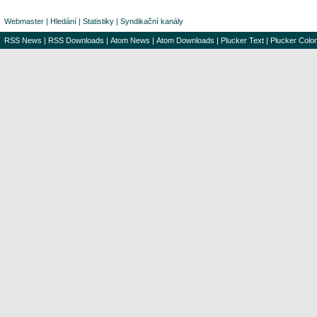
Webmaster
|
Hledání
|
Statistiky
|
Syndikační kanály
RSS News
|
RSS Downloads
|
Atom News
|
Atom Downloads
|
Plucker Text
|
Plucker Color