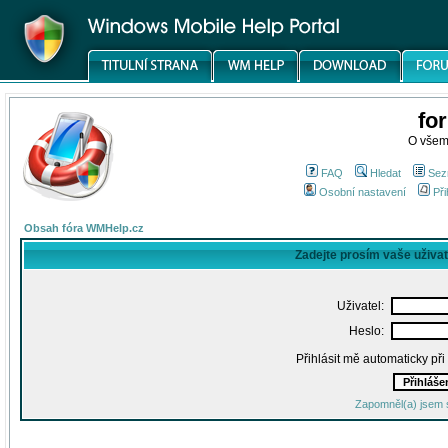
fo
O všem
FAQ
Hledat
Sez
Osobní nastavení
Při
Obsah fóra WMHelp.cz
Zadejte prosím vaše uživa
Uživatel:
Heslo:
Přihlásit mě automaticky př
Zapomněl(a) jsem 