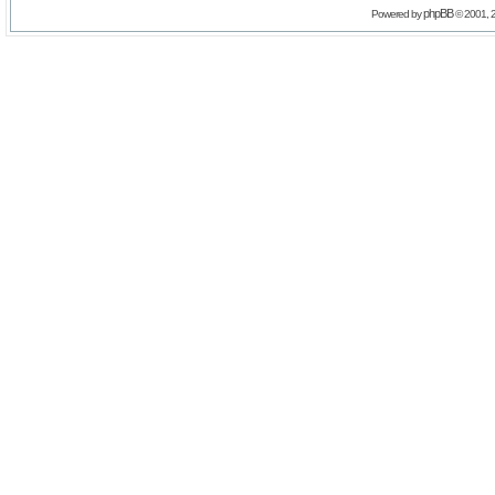
phpBB
Powered by
© 2001, 