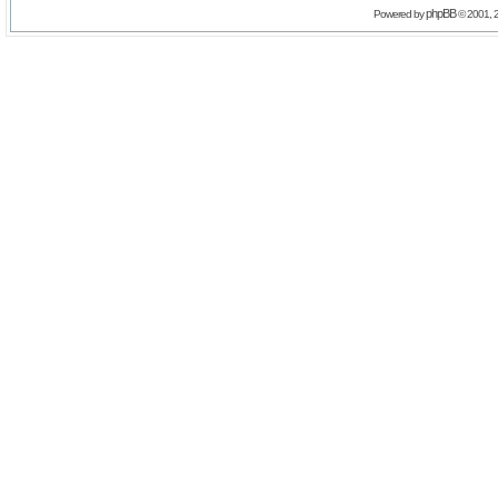
phpBB
Powered by
© 2001, 