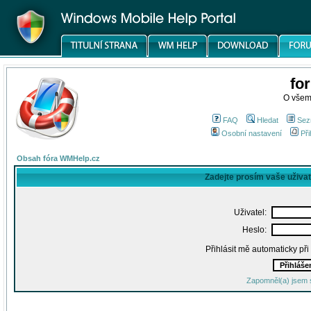
fo
O všem
FAQ
Hledat
Sez
Osobní nastavení
Při
Obsah fóra WMHelp.cz
Zadejte prosím vaše uživa
Uživatel:
Heslo:
Přihlásit mě automaticky př
Zapomněl(a) jsem 