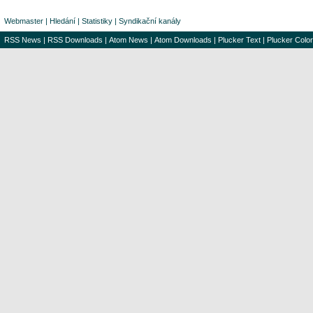
Webmaster
|
Hledání
|
Statistiky
|
Syndikační kanály
RSS News
|
RSS Downloads
|
Atom News
|
Atom Downloads
|
Plucker Text
|
Plucker Color