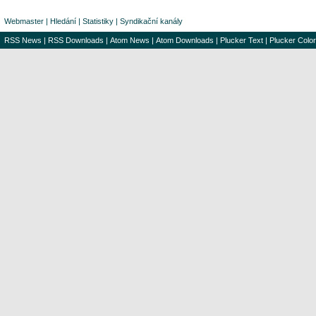
Webmaster
|
Hledání
|
Statistiky
|
Syndikační kanály
RSS News
|
RSS Downloads
|
Atom News
|
Atom Downloads
|
Plucker Text
|
Plucker Color