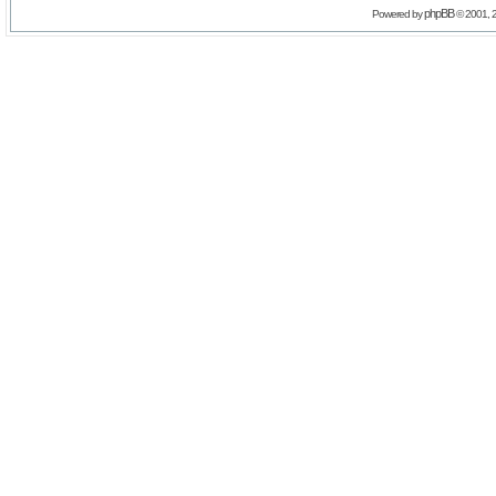
phpBB
Powered by
© 2001, 