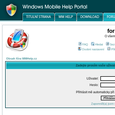
fo
O všem
FAQ
Hledat
Sez
Osobní nastavení
Při
Obsah fóra WMHelp.cz
Zadejte prosím vaše uživa
Uživatel:
Heslo:
Přihlásit mě automaticky př
Zapomněl(a) jsem 