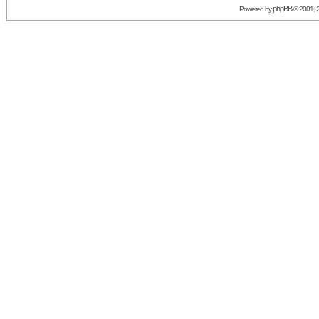
phpBB
Powered by
© 2001, 