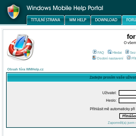
fo
O všem
FAQ
Hledat
Sez
Osobní nastavení
Při
Obsah fóra WMHelp.cz
Zadejte prosím vaše uživa
Uživatel:
Heslo:
Přihlásit mě automaticky př
Zapomněl(a) jsem 