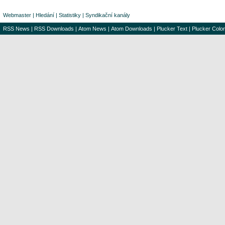
Webmaster
|
Hledání
|
Statistiky
|
Syndikační kanály
RSS News
|
RSS Downloads
|
Atom News
|
Atom Downloads
|
Plucker Text
|
Plucker Color